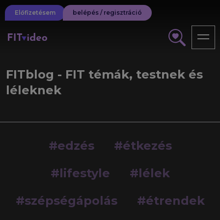
Előfizetésem
belépés / regisztráció
FITblog - FIT témák, testnek és
léleknek
#edzés
#étkezés
#lifestyle
#lélek
#szépségápolás
#étrendek