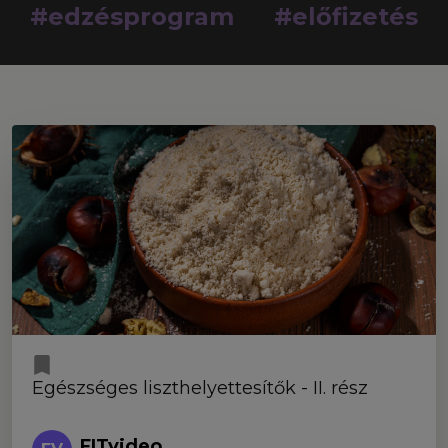
#edzésprogram
#előfizetés
Egészséges liszthelyettesítők - II. rész
FITvideo