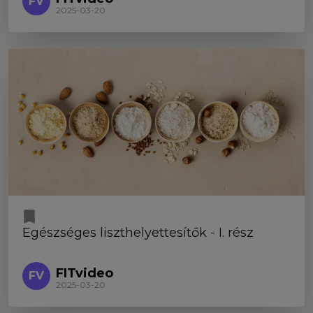
FV
2025-03-20
Egészséges liszthelyettesítők - I. rész
FITvideo
FV
2025-03-20