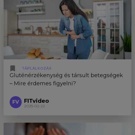
TÁPLÁLKOZÁS
Gluténérzékenység és társult betegségek
– Mire érdemes figyelni?
FITvideo
FV
2025-02-22