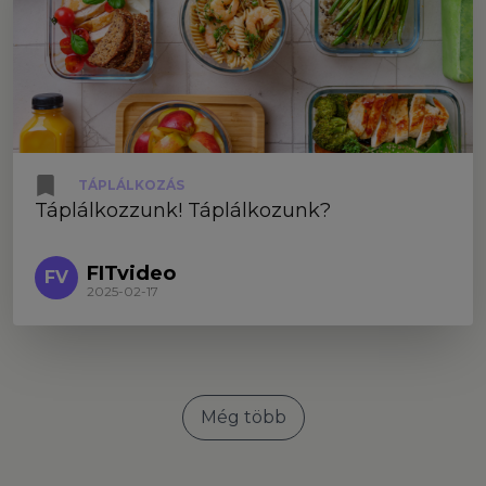
TÁPLÁLKOZÁS
Táplálkozzunk! Táplálkozunk?
FITvideo
FV
2025-02-17
Még több