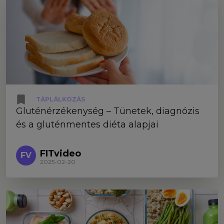
TÁPLÁLKOZÁS
Gluténérzékenység – Tünetek, diagnózis
és a gluténmentes diéta alapjai
FITvideo
FV
2025-02-20