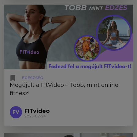
EGÉSZSÉG
Megújult a FitVideo – Több, mint online
fitnesz!
FITvideo
FV
2025-02-24