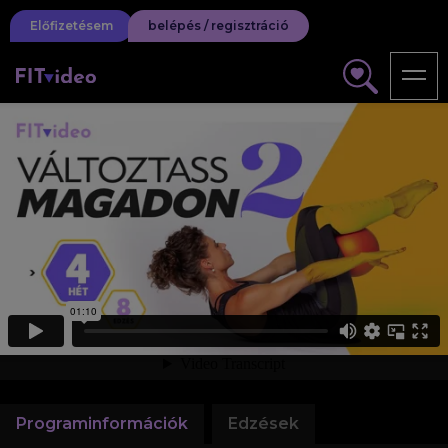
Előfizetésem
belépés / regisztráció
Programinformációk
Edzések