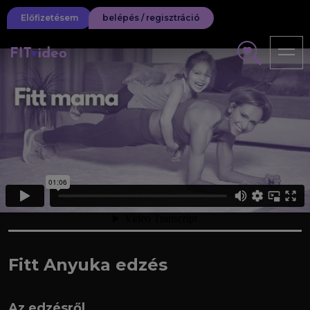
Előfizetésem
belépés / regisztráció
Fitt Anyuka
edzés
Az edzésről