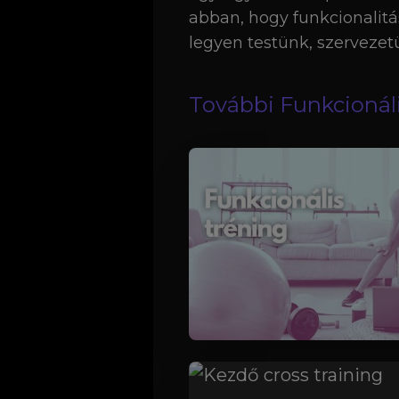
abban, hogy funkcionalitás
legyen testünk, szervezet
További Funkcionáli