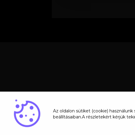
Az oldalon sütiket (cookie) használunk
beállításaiban.A részletekért kérjük t