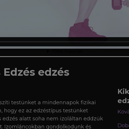
s Edzés
edzés
Kik
ed
szíti testünket a mindennapok fizikai
m, hogy ez az edzéstípus testünket
Ková
 edzés alatt soha nem izoláltan eddzük
Dob
t. Izomláncokban gondolkodunk és