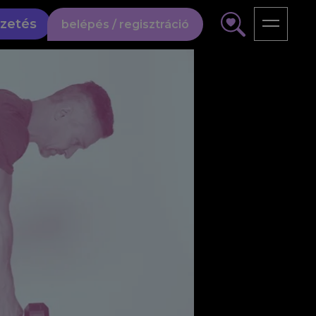
izetés
belépés / regisztráció