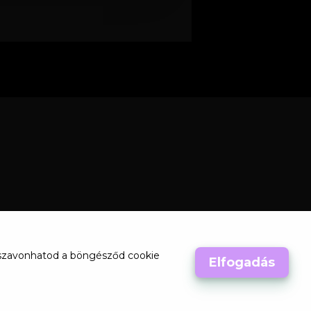
visszavonhatod a böngésződ cookie