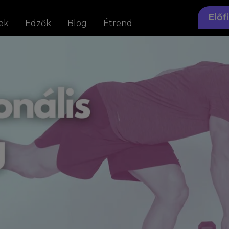
Előf
ek
Edzők
Blog
Étrend