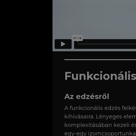
Funkcionáli
Az edzésről
A funkcionális edzés felké
kihívásaira. Lényeges ele
komplexitásában kezeli és
egy-egy izomcsoportunka