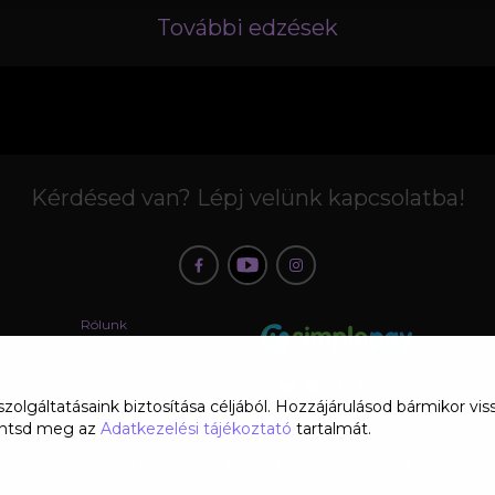
További edzések
Kérdésed van? Lépj velünk kapcsolatba!
Rólunk
ÁSZF
Adatkezelési tájékoztató
Kapcsolat
GYIK
 szolgáltatásaink biztosítása céljából. Hozzájárulásod bármikor 
ekintsd meg az
Adatkezelési tájékoztató
tartalmát.
© 2022 -
Fitvideo
- Minden jog fenntartva!