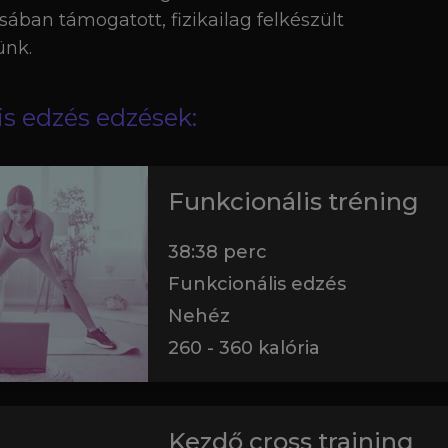
ában támogatott, fizikailag felkészült
ünk.
s edzés edzések:
Funkcionális tréning
38:38
perc
Funkcionális edzés
Nehéz
260
-
360
kalória
Kezdő cross training