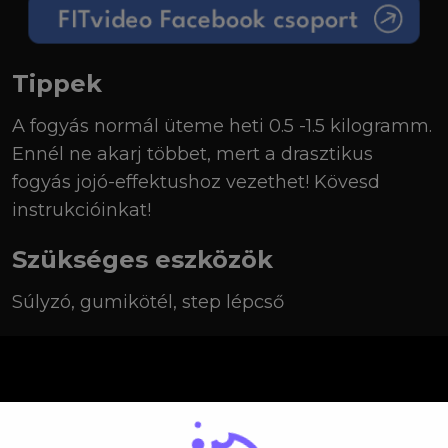
Tippek
A fogyás normál üteme heti 0.5 -1.5 kilogramm.
Ennél ne akarj többet, mert a drasztikus
fogyás jojó-effektushoz vezethet! Kövesd
instrukcióinkat!
Szükséges eszközök
Súlyzó, gumikötél, step lépcső