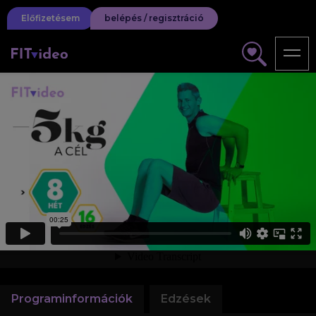
Előfizetésem
belépés / regisztráció
Programinformációk
Edzések